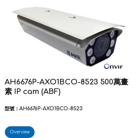
AH6676P-AXO1BCO-8523 500萬畫
素 IP cam (ABF)
型號：AH6676P-AXO1BCO-8523
Overview