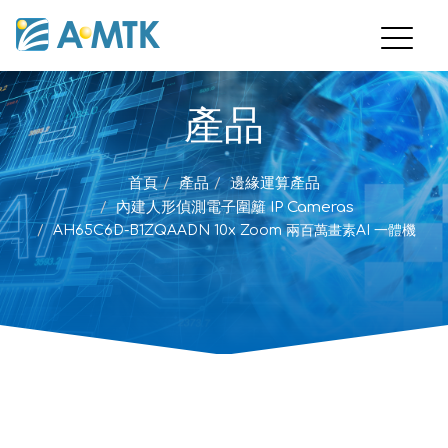
產品
首頁
產品
邊緣運算產品
內建人形偵測電子圍籬 IP Cameras
AH65C6D-B1ZQAADN 10x Zoom 兩百萬畫素AI 一體機